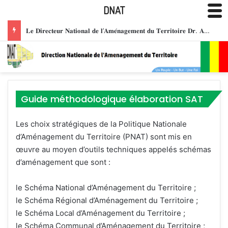
DNAT
𝐋𝐞 𝐃𝐢𝐫𝐞𝐜𝐭𝐞𝐮𝐫 𝐍𝐚𝐭𝐢𝐨𝐧𝐚𝐥 𝐝𝐞 𝐥’𝐀𝐦𝐞́𝐧𝐚𝐠𝐞𝐦𝐞𝐧𝐭 𝐝𝐮 𝐓𝐞𝐫𝐫𝐢𝐭𝐨𝐢𝐫𝐞 𝐃𝐫. 𝐀𝐛𝐝𝐨𝐮𝐥𝐚𝐲𝐞 𝐒𝐀𝐍𝐎𝐆𝐎 𝐡𝐨𝐧𝐨𝐫𝐞́ 𝐝𝐞 𝐥𝐚 𝐌𝐞́𝐝𝐚𝐢𝐥𝐥𝐞 𝐝𝐞 𝐂𝐡𝐞𝐯𝐚𝐥𝐢𝐞𝐫 𝐝𝐞 𝐥’𝐎𝐫𝐝𝐫𝐞 𝐍𝐚𝐭𝐢𝐨𝐧𝐚𝐥 𝐝𝐮 𝐌𝐚𝐥𝐢, 𝐩𝐨𝐮𝐫 𝐬𝐞𝐫𝐯𝐢𝐜𝐞𝐬 𝐫𝐞𝐧𝐝𝐮𝐬 𝐚̀ 𝐥𝐚 𝐧𝐚𝐭𝐢𝐨𝐧.
Guide méthodologique élaboration SAT
Les choix stratégiques de la Politique Nationale
d’Aménagement du Territoire (PNAT) sont mis en
œuvre au moyen d’outils techniques appelés schémas
d’aménagement que sont :
le Schéma National d’Aménagement du Territoire ;
le Schéma Régional d’Aménagement du Territoire ;
le Schéma Local d’Aménagement du Territoire ;
le Schéma Communal d’Aménagement du Territoire ;