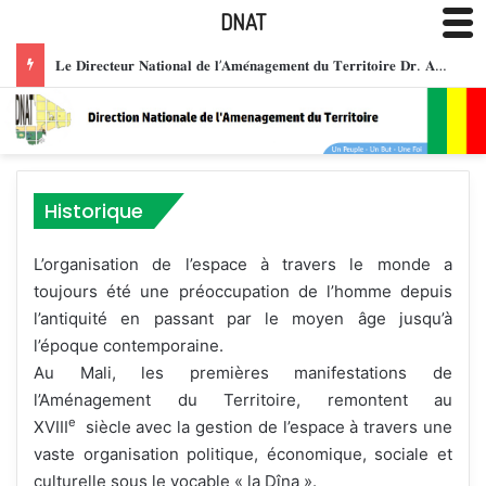
DNAT
𝐋𝐞 𝐃𝐢𝐫𝐞𝐜𝐭𝐞𝐮𝐫 𝐍𝐚𝐭𝐢𝐨𝐧𝐚𝐥 𝐝𝐞 𝐥’𝐀𝐦𝐞́𝐧𝐚𝐠𝐞𝐦𝐞𝐧𝐭 𝐝𝐮 𝐓𝐞𝐫𝐫𝐢𝐭𝐨𝐢𝐫𝐞 𝐃𝐫. 𝐀𝐛𝐝𝐨𝐮𝐥𝐚𝐲𝐞 𝐒𝐀𝐍𝐎𝐆𝐎 𝐡𝐨𝐧𝐨𝐫𝐞́ 𝐝𝐞 𝐥𝐚 𝐌𝐞́𝐝𝐚𝐢𝐥𝐥𝐞 𝐝𝐞 𝐂𝐡𝐞𝐯𝐚𝐥𝐢𝐞𝐫 𝐝𝐞 𝐥’𝐎𝐫𝐝𝐫𝐞 𝐍𝐚𝐭𝐢𝐨𝐧𝐚𝐥 𝐝𝐮 𝐌𝐚𝐥𝐢, 𝐩𝐨𝐮𝐫 𝐬𝐞𝐫𝐯𝐢𝐜𝐞𝐬 𝐫𝐞𝐧𝐝𝐮𝐬 𝐚̀ 𝐥𝐚 𝐧𝐚𝐭𝐢𝐨𝐧.
Historique
L’organisation de l’espace à travers le monde a
toujours été une préoccupation de l’homme depuis
l’antiquité en passant par le moyen âge jusqu’à
l’époque contemporaine.
Au Mali, les premières manifestations de
l’Aménagement du Territoire, remontent au
e
XVIII
siècle avec la gestion de l’espace à travers une
vaste organisation politique, économique, sociale et
culturelle sous le vocable « la Dîna ».