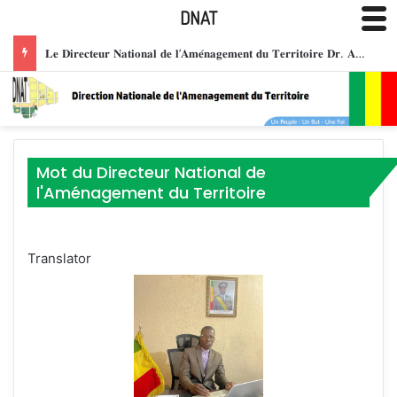
DNAT
𝐋𝐞 𝐃𝐢𝐫𝐞𝐜𝐭𝐞𝐮𝐫 𝐍𝐚𝐭𝐢𝐨𝐧𝐚𝐥 𝐝𝐞 𝐥’𝐀𝐦𝐞́𝐧𝐚𝐠𝐞𝐦𝐞𝐧𝐭 𝐝𝐮 𝐓𝐞𝐫𝐫𝐢𝐭𝐨𝐢𝐫𝐞 𝐃𝐫. 𝐀𝐛𝐝𝐨𝐮𝐥𝐚𝐲𝐞 𝐒𝐀𝐍𝐎𝐆𝐎 𝐡𝐨𝐧𝐨𝐫𝐞́ 𝐝𝐞 𝐥𝐚 𝐌𝐞́𝐝𝐚𝐢𝐥𝐥𝐞 𝐝𝐞 𝐂𝐡𝐞𝐯𝐚𝐥𝐢𝐞𝐫 𝐝𝐞 𝐥’𝐎𝐫𝐝𝐫𝐞 𝐍𝐚𝐭𝐢𝐨𝐧𝐚𝐥 𝐝𝐮 𝐌𝐚𝐥𝐢, 𝐩𝐨𝐮𝐫 𝐬𝐞𝐫𝐯𝐢𝐜𝐞𝐬 𝐫𝐞𝐧𝐝𝐮𝐬 𝐚̀ 𝐥𝐚 𝐧𝐚𝐭𝐢𝐨𝐧.
Mot du Directeur National de
l'Aménagement du Territoire
Translator