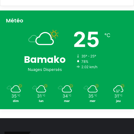
Météo
25
℃
Bamako
35º - 25º
78%
2.02 km/h
Nuages Dispersés
35
31
34
35
31
℃
℃
℃
℃
℃
dim
lun
mar
mer
jeu