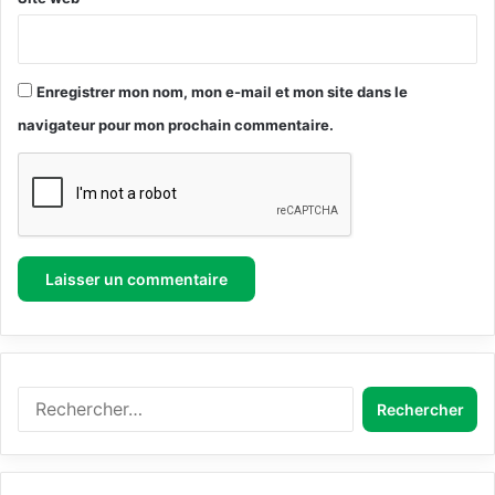
e
n
r
d
r
u
i
S
Enregistrer mon nom, mon e-mail et mon site dans le
t
c
o
h
navigateur pour mon prochain commentaire.
i
é
r
m
e
a
(
N
S
a
N
t
A
i
T
o
)
n
a
l
R
d
e
’
c
A
h
m
e
é