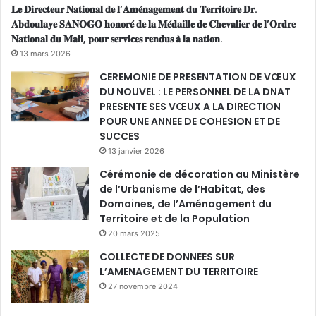
𝐋𝐞 𝐃𝐢𝐫𝐞𝐜𝐭𝐞𝐮𝐫 𝐍𝐚𝐭𝐢𝐨𝐧𝐚𝐥 𝐝𝐞 𝐥’𝐀𝐦𝐞́𝐧𝐚𝐠𝐞𝐦𝐞𝐧𝐭 𝐝𝐮 𝐓𝐞𝐫𝐫𝐢𝐭𝐨𝐢𝐫𝐞 𝐃𝐫.
S
𝐀𝐛𝐝𝐨𝐮𝐥𝐚𝐲𝐞 𝐒𝐀𝐍𝐎𝐆𝐎 𝐡𝐨𝐧𝐨𝐫𝐞́ 𝐝𝐞 𝐥𝐚 𝐌𝐞́𝐝𝐚𝐢𝐥𝐥𝐞 𝐝𝐞 𝐂𝐡𝐞𝐯𝐚𝐥𝐢𝐞𝐫 𝐝𝐞 𝐥’𝐎𝐫𝐝𝐫𝐞
N
𝐍𝐚𝐭𝐢𝐨𝐧𝐚𝐥 𝐝𝐮 𝐌𝐚𝐥𝐢, 𝐩𝐨𝐮𝐫 𝐬𝐞𝐫𝐯𝐢𝐜𝐞𝐬 𝐫𝐞𝐧𝐝𝐮𝐬 𝐚̀ 𝐥𝐚 𝐧𝐚𝐭𝐢𝐨𝐧.
A
T
13 mars 2026
)
CEREMONIE DE PRESENTATION DE VŒUX
DU NOUVEL : LE PERSONNEL DE LA DNAT
PRESENTE SES VŒUX A LA DIRECTION
POUR UNE ANNEE DE COHESION ET DE
SUCCES
13 janvier 2026
Cérémonie de décoration au Ministère
de l’Urbanisme de l’Habitat, des
Domaines, de l’Aménagement du
Territoire et de la Population
20 mars 2025
COLLECTE DE DONNEES SUR
L’AMENAGEMENT DU TERRITOIRE
27 novembre 2024