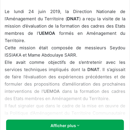
Le lundi 24 juin 2019, la Direction Nationale de
l’Aménagement du Territoire (
DNAT
) a reçu la visite de la
mission d’évaluation de la formation des cadres des Etats
membres de l’
UEMOA
formés en Aménagement du
Territoire.
Cette mission était composée de messieurs Seydou
ISSIAKA et Mame Abdoulaye SARR.
Elle avait comme objectifs de s’entretenir avec les
services techniques impliqués dont la
DNAT
. Il s’agissait
de faire l’évaluation des expériences précédentes et de
formuler des propositions d’amélioration des prochaines
interventions de l’
UEMOA
dans la formation des cadres
des Etats membres en Aménagement du Territoire.
Il faut signaler que dans le cadre de la mise en œuvre de
la Politique d’Aménagement du Territoire Communautaire
(
PATC
), la Commission de l’
UEMOA
a initié un programme
Afficher plus
de formation des cadres en charge de l’Aménagement du