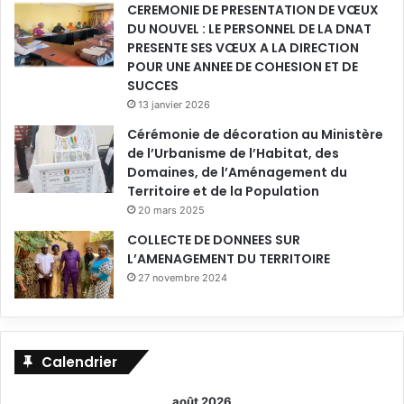
i
CEREMONIE DE PRESENTATION DE VŒUX
o
r
DU NOUVEL : LE PERSONNEL DE LA DNAT
p
e
PRESENTE SES VŒUX A LA DIRECTION
u
,
POUR UNE ANNEE DE COHESION ET DE
l
d
SUCCES
a
u
13 janvier 2026
t
g
i
Cérémonie de décoration au Ministère
u
o
de l’Urbanisme de l’Habitat, des
i
n
Domaines, de l’Aménagement du
d
(
Territoire et de la Population
e
M
m
20 mars 2025
A
é
COLLECTE DE DONNEES SUR
T
t
L’AMENAGEMENT DU TERRITOIRE
P
h
27 novembre 2024
)
o
s
d
u
o
r
l
l
Calendrier
o
a
g
P
i
août 2026