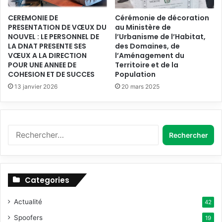
M
l
i
CEREMONIE DE
Cérémonie de décoration
a
n
PRESENTATION DE VŒUX DU
au Ministère de
P
NOUVEL : LE PERSONNEL DE
l’Urbanisme de l’Habitat,
i
o
LA DNAT PRESENTE SES
des Domaines, de
s
l
VŒUX A LA DIRECTION
l’Aménagement du
t
i
POUR UNE ANNEE DE
Territoire et de la
è
t
COHESION ET DE SUCCES
Population
r
i
13 janvier 2026
20 mars 2025
e
q
d
u
e
e
l
N
R
'
a
e
A
t
c
m
i
h
é
o
e
n
n
Categories
r
a
a
c
g
l
Actualité
h
42
e
e
e
m
d
Spoofers
19