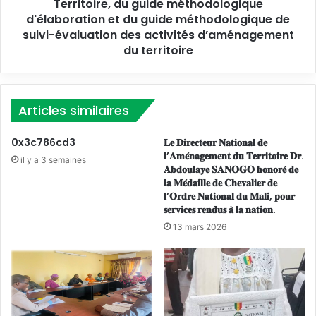
o
Territoire, du guide méthodologique
a
n
d'élaboration et du guide méthodologique de
t
a
suivi-évaluation des activités d’aménagement
i
l
du territoire
o
e
n
d
a
e
u
d
Articles similaires
x
i
e
s
0x3c786cd3
𝐋𝐞 𝐃𝐢𝐫𝐞𝐜𝐭𝐞𝐮𝐫 𝐍𝐚𝐭𝐢𝐨𝐧𝐚𝐥 𝐝𝐞
t
s
𝐥’𝐀𝐦𝐞́𝐧𝐚𝐠𝐞𝐦𝐞𝐧𝐭 𝐝𝐮 𝐓𝐞𝐫𝐫𝐢𝐭𝐨𝐢𝐫𝐞 𝐃𝐫.
R
il y a 3 semaines
é
𝐀𝐛𝐝𝐨𝐮𝐥𝐚𝐲𝐞 𝐒𝐀𝐍𝐎𝐆𝐎 𝐡𝐨𝐧𝐨𝐫𝐞́ 𝐝𝐞
é
m
𝐥𝐚 𝐌𝐞́𝐝𝐚𝐢𝐥𝐥𝐞 𝐝𝐞 𝐂𝐡𝐞𝐯𝐚𝐥𝐢𝐞𝐫 𝐝𝐞
g
i
𝐥’𝐎𝐫𝐝𝐫𝐞 𝐍𝐚𝐭𝐢𝐨𝐧𝐚𝐥 𝐝𝐮 𝐌𝐚𝐥𝐢, 𝐩𝐨𝐮𝐫
i
𝐬𝐞𝐫𝐯𝐢𝐜𝐞𝐬 𝐫𝐞𝐧𝐝𝐮𝐬 𝐚̀ 𝐥𝐚 𝐧𝐚𝐭𝐢𝐨𝐧.
n
o
a
13 mars 2026
n
t
a
i
u
o
x
n
d
d
u
e