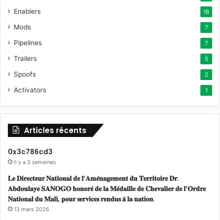
r
e
’
Enablers
n
18
A
:
t
m
Mods
7
d
é
Pipelines
u
7
n
T
a
Trailers
5
e
g
r
Spoofs
2
e
r
m
Activators
1
i
e
t
n
o
t
i
d
Articles récents
r
u
e
T
0x3c786cd3
e
e
il y a 3 semaines
t
r
d
𝐋𝐞 𝐃𝐢𝐫𝐞𝐜𝐭𝐞𝐮𝐫 𝐍𝐚𝐭𝐢𝐨𝐧𝐚𝐥 𝐝𝐞 𝐥’𝐀𝐦𝐞́𝐧𝐚𝐠𝐞𝐦𝐞𝐧𝐭 𝐝𝐮 𝐓𝐞𝐫𝐫𝐢𝐭𝐨𝐢𝐫𝐞 𝐃𝐫.
r
e
𝐀𝐛𝐝𝐨𝐮𝐥𝐚𝐲𝐞 𝐒𝐀𝐍𝐎𝐆𝐎 𝐡𝐨𝐧𝐨𝐫𝐞́ 𝐝𝐞 𝐥𝐚 𝐌𝐞́𝐝𝐚𝐢𝐥𝐥𝐞 𝐝𝐞 𝐂𝐡𝐞𝐯𝐚𝐥𝐢𝐞𝐫 𝐝𝐞 𝐥’𝐎𝐫𝐝𝐫𝐞
i
l
𝐍𝐚𝐭𝐢𝐨𝐧𝐚𝐥 𝐝𝐮 𝐌𝐚𝐥𝐢, 𝐩𝐨𝐮𝐫 𝐬𝐞𝐫𝐯𝐢𝐜𝐞𝐬 𝐫𝐞𝐧𝐝𝐮𝐬 𝐚̀ 𝐥𝐚 𝐧𝐚𝐭𝐢𝐨𝐧.
t
a
13 mars 2026
o
P