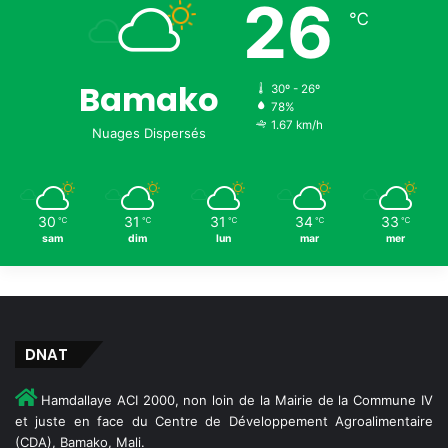
26
é
u
℃
n
i
a
d
g
e
Bamako
e
30º - 26º
m
m
78%
é
1.67 km/h
e
Nuages Dispersés
t
n
h
t
o
d
d
u
o
30
31
31
34
33
℃
℃
℃
℃
℃
T
l
sam
dim
lun
mar
mer
e
o
r
g
r
i
i
q
t
u
DNAT
o
e
i
d
Hamdallaye ACI 2000, non loin de la Mairie de la Commune IV
r
e
et juste en face du Centre de Développement Agroalimentaire
e
s
(CDA), Bamako, Mali.
(