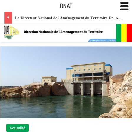
DNAT
𝐋𝐞 𝐃𝐢𝐫𝐞𝐜𝐭𝐞𝐮𝐫 𝐍𝐚𝐭𝐢𝐨𝐧𝐚𝐥 𝐝𝐞 𝐥’𝐀𝐦𝐞́𝐧𝐚𝐠𝐞𝐦𝐞𝐧𝐭 𝐝𝐮 𝐓𝐞𝐫𝐫𝐢𝐭𝐨𝐢𝐫𝐞 𝐃𝐫. 𝐀𝐛𝐝𝐨𝐮𝐥𝐚𝐲𝐞 𝐒𝐀𝐍𝐎𝐆𝐎 𝐡𝐨𝐧𝐨𝐫𝐞́ 𝐝𝐞 𝐥𝐚 𝐌𝐞́𝐝𝐚𝐢𝐥𝐥𝐞 𝐝𝐞 𝐂𝐡𝐞𝐯𝐚𝐥𝐢𝐞𝐫 𝐝𝐞 𝐥’𝐎𝐫𝐝𝐫𝐞 𝐍𝐚𝐭𝐢𝐨𝐧𝐚𝐥 𝐝𝐮 𝐌𝐚𝐥𝐢, 𝐩𝐨𝐮𝐫 𝐬𝐞𝐫𝐯𝐢𝐜𝐞𝐬 𝐫𝐞𝐧𝐝𝐮𝐬 𝐚̀ 𝐥𝐚 𝐧𝐚𝐭𝐢𝐨𝐧.
Actualité