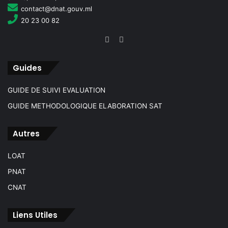
u
P
contact@dnat.gouv.ml
i
N
20 23 00 82
v
A
i
T
-
)
é
v
Guides
e
a
t
l
GUIDE DE SUIVI EVALUATION
l
u
a
GUIDE METHODOLOGIQUE ELABORATION SAT
a
P
t
o
i
Autres
l
o
i
n
LOAT
t
d
i
PNAT
e
q
s
CNAT
u
a
e
c
N
Liens Utiles
t
a
i