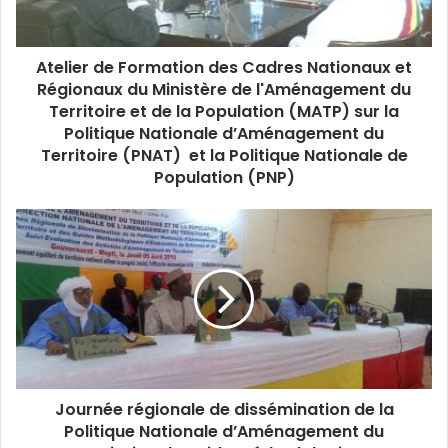
r
Secteur privé, les Partenaires Techniques et Financiers.
d
La réussite de ce long et complexe processus nécessite
e
une forte implication de l’ensemble de ces acteurs et à
Atelier de Formation des Cadres Nationaux et
F
toutes les étapes.
Régionaux du Ministère de l'Aménagement du
o
r
Territoire et de la Population (MATP) sur la
«
Ensemble pour un développement équilibré et durable
m
Politique Nationale d’Aménagement du
du territoire national, une vision chère au Président de la
a
Territoire (PNAT) et la Politique Nationale de
République »
t
Population (PNP)
i
DIVISION FORMATION ET COMMUNICATION (DNAT)
o
J
n
o
d
u
e
r
s
n
C
é
a
e
d
r
r
é
e
Journée régionale de dissémination de la
g
s
Politique Nationale d’Aménagement du
i
N