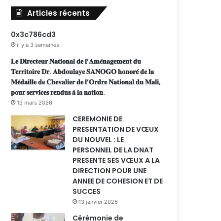
Articles récents
0x3c786cd3
il y a 3 semaines
𝐋𝐞 𝐃𝐢𝐫𝐞𝐜𝐭𝐞𝐮𝐫 𝐍𝐚𝐭𝐢𝐨𝐧𝐚𝐥 𝐝𝐞 𝐥’𝐀𝐦𝐞́𝐧𝐚𝐠𝐞𝐦𝐞𝐧𝐭 𝐝𝐮
𝐓𝐞𝐫𝐫𝐢𝐭𝐨𝐢𝐫𝐞 𝐃𝐫. 𝐀𝐛𝐝𝐨𝐮𝐥𝐚𝐲𝐞 𝐒𝐀𝐍𝐎𝐆𝐎 𝐡𝐨𝐧𝐨𝐫𝐞́ 𝐝𝐞 𝐥𝐚
𝐌𝐞́𝐝𝐚𝐢𝐥𝐥𝐞 𝐝𝐞 𝐂𝐡𝐞𝐯𝐚𝐥𝐢𝐞𝐫 𝐝𝐞 𝐥’𝐎𝐫𝐝𝐫𝐞 𝐍𝐚𝐭𝐢𝐨𝐧𝐚𝐥 𝐝𝐮 𝐌𝐚𝐥𝐢,
𝐩𝐨𝐮𝐫 𝐬𝐞𝐫𝐯𝐢𝐜𝐞𝐬 𝐫𝐞𝐧𝐝𝐮𝐬 𝐚̀ 𝐥𝐚 𝐧𝐚𝐭𝐢𝐨𝐧.
13 mars 2026
CEREMONIE DE
PRESENTATION DE VŒUX
DU NOUVEL : LE
PERSONNEL DE LA DNAT
PRESENTE SES VŒUX A LA
DIRECTION POUR UNE
ANNEE DE COHESION ET DE
SUCCES
13 janvier 2026
Cérémonie de