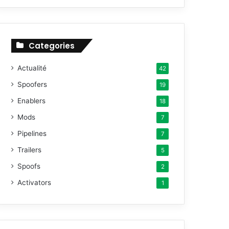
h
e
r
c
Categories
h
e
Actualité
42
r
Spoofers
19
:
Enablers
18
Mods
7
Pipelines
7
Trailers
5
Spoofs
2
Activators
1