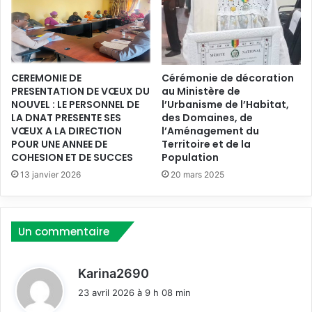
l
e
e
c
d
h
e
n
l
i
CEREMONIE DE
Cérémonie de décoration
'
q
PRESENTATION DE VŒUX DU
au Ministère de
A
u
NOUVEL : LE PERSONNEL DE
l’Urbanisme de l’Habitat,
m
e
LA DNAT PRESENTE SES
des Domaines, de
é
d
VŒUX A LA DIRECTION
l’Aménagement du
n
e
POUR UNE ANNEE DE
Territoire et de la
a
s
COHESION ET DE SUCCES
Population
g
u
13 janvier 2026
20 mars 2025
e
i
m
v
e
i
n
d
Un commentaire
t
e
d
l
u
d
a
Karina2690
T
m
i
23 avril 2026 à 9 h 08 min
e
i
t