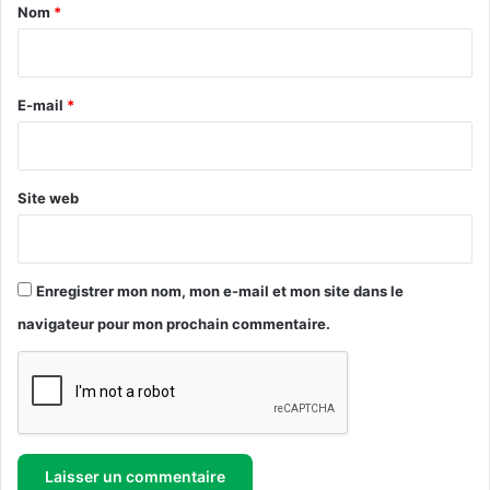
a
Nom
*
e
i
l
o
r
p
e
E-mail
*
p
e
*
m
e
Site web
n
t
d
e
Enregistrer mon nom, mon e-mail et mon site dans le
l
'
navigateur pour mon prochain commentaire.
E
s
p
a
c
e
R