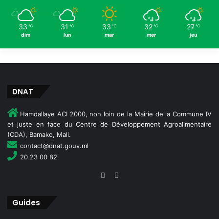
33
31
33
32
27
℃
℃
℃
℃
℃
dim
lun
mar
mer
jeu
DNAT
Hamdallaye ACI 2000, non loin de la Mairie de la Commune IV
et juste en face du Centre de Développement Agroalimentaire
(CDA), Bamako, Mali.
contact@dnat.gouv.ml
20 23 00 82
Guides