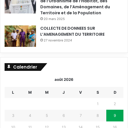
de l’Urbanisme de l’Habitat, des
Domaines, de l’Aménagement du
Territoire et de la Population
20 mars 2025
COLLECTE DE DONNEES SUR
L’AMENAGEMENT DU TERRITOIRE
27 novembre 2024
Calendrier
août 2026
L
M
M
J
V
S
D
1
2
3
4
5
6
7
8
9
10
11
12
13
14
15
16