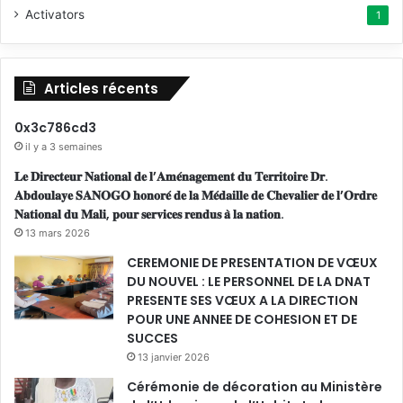
A
Activators
1
Articles récents
0x3c786cd3
il y a 3 semaines
𝐋𝐞 𝐃𝐢𝐫𝐞𝐜𝐭𝐞𝐮𝐫 𝐍𝐚𝐭𝐢𝐨𝐧𝐚𝐥 𝐝𝐞 𝐥’𝐀𝐦𝐞́𝐧𝐚𝐠𝐞𝐦𝐞𝐧𝐭 𝐝𝐮 𝐓𝐞𝐫𝐫𝐢𝐭𝐨𝐢𝐫𝐞 𝐃𝐫.
𝐀𝐛𝐝𝐨𝐮𝐥𝐚𝐲𝐞 𝐒𝐀𝐍𝐎𝐆𝐎 𝐡𝐨𝐧𝐨𝐫𝐞́ 𝐝𝐞 𝐥𝐚 𝐌𝐞́𝐝𝐚𝐢𝐥𝐥𝐞 𝐝𝐞 𝐂𝐡𝐞𝐯𝐚𝐥𝐢𝐞𝐫 𝐝𝐞 𝐥’𝐎𝐫𝐝𝐫𝐞
𝐍𝐚𝐭𝐢𝐨𝐧𝐚𝐥 𝐝𝐮 𝐌𝐚𝐥𝐢, 𝐩𝐨𝐮𝐫 𝐬𝐞𝐫𝐯𝐢𝐜𝐞𝐬 𝐫𝐞𝐧𝐝𝐮𝐬 𝐚̀ 𝐥𝐚 𝐧𝐚𝐭𝐢𝐨𝐧.
13 mars 2026
CEREMONIE DE PRESENTATION DE VŒUX
DU NOUVEL : LE PERSONNEL DE LA DNAT
PRESENTE SES VŒUX A LA DIRECTION
POUR UNE ANNEE DE COHESION ET DE
SUCCES
13 janvier 2026
Cérémonie de décoration au Ministère