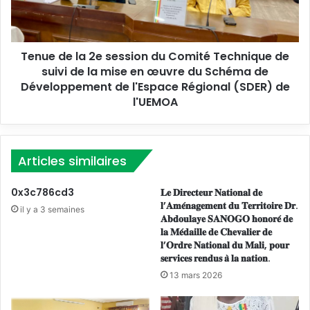
e
e
s
l
à
a
l
Tenue de la 2e session du Comité Technique de
2
a
suivi de la mise en œuvre du Schéma de
e
D
s
Développement de l'Espace Régional (SDER) de
i
e
l'UEMOA
r
s
e
s
c
i
t
o
Articles similaires
i
n
o
d
0x3c786cd3
𝐋𝐞 𝐃𝐢𝐫𝐞𝐜𝐭𝐞𝐮𝐫 𝐍𝐚𝐭𝐢𝐨𝐧𝐚𝐥 𝐝𝐞
n
u
𝐥’𝐀𝐦𝐞́𝐧𝐚𝐠𝐞𝐦𝐞𝐧𝐭 𝐝𝐮 𝐓𝐞𝐫𝐫𝐢𝐭𝐨𝐢𝐫𝐞 𝐃𝐫.
il y a 3 semaines
N
C
𝐀𝐛𝐝𝐨𝐮𝐥𝐚𝐲𝐞 𝐒𝐀𝐍𝐎𝐆𝐎 𝐡𝐨𝐧𝐨𝐫𝐞́ 𝐝𝐞
a
o
𝐥𝐚 𝐌𝐞́𝐝𝐚𝐢𝐥𝐥𝐞 𝐝𝐞 𝐂𝐡𝐞𝐯𝐚𝐥𝐢𝐞𝐫 𝐝𝐞
t
𝐥’𝐎𝐫𝐝𝐫𝐞 𝐍𝐚𝐭𝐢𝐨𝐧𝐚𝐥 𝐝𝐮 𝐌𝐚𝐥𝐢, 𝐩𝐨𝐮𝐫
m
𝐬𝐞𝐫𝐯𝐢𝐜𝐞𝐬 𝐫𝐞𝐧𝐝𝐮𝐬 𝐚̀ 𝐥𝐚 𝐧𝐚𝐭𝐢𝐨𝐧.
i
i
o
t
13 mars 2026
n
é
a
T