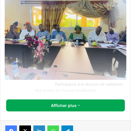
Participants à la réunion de validation
des textes du Visa de localisation
Après plusieurs réunions consacrées à l’examen et à la
Afficher plus
validation des différents textes soumis par la
DNAT
aux
structures techniques, il s’agit à travers cette réunion
tenue le 16 juillet 2024 de vérifier si les différentes
Facebook
X
Linkedin
WhatsApp
Telegram