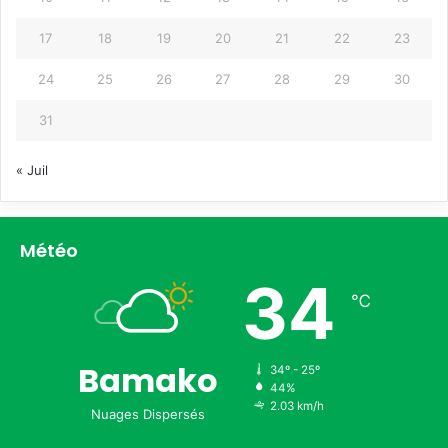
17
18
19
20
21
22
23
24
25
26
27
28
29
30
31
« Juil
Météo
34
℃
Bamako
34º - 25º
44%
2.03 km/h
Nuages Dispersés