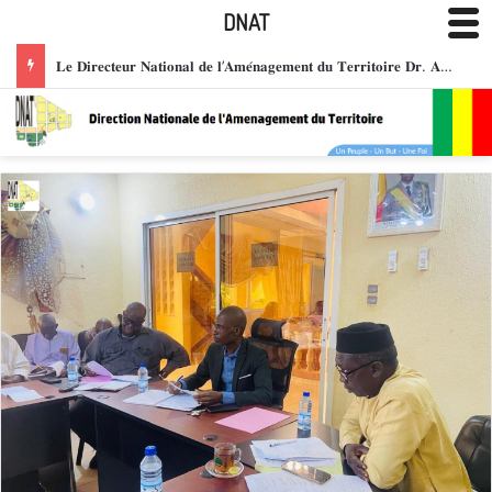
DNAT
CEREMONIE DE PRESENTATION DE VŒUX DU NOUVEL : LE PERSONNEL DE LA DNAT PRESENTE SES VŒUX A LA DIRECTION POUR UNE ANNEE DE COHESION ET DE SUCCES