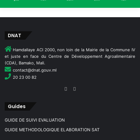
u
i
v
i
-
DNAT
é
v
Hamdallaye ACI 2000, non loin de la Mairie de la Commune IV
a
et juste en face du Centre de Développement Agroalimentaire
l
(CDA), Bamako, Mali.
u
a
contact@dnat.gouv.ml
t
20 23 00 82
i
o
n
d
Guides
e
s
GUIDE DE SUIVI EVALUATION
a
c
GUIDE METHODOLOGIQUE ELABORATION SAT
t