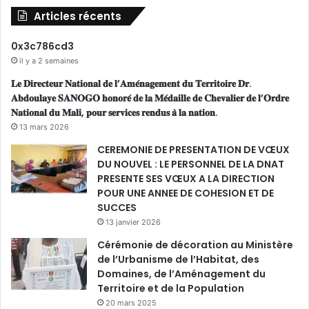
i
Articles récents
o
n
0x3c786cd3
d
il y a 2 semaines
e
s
𝐋𝐞 𝐃𝐢𝐫𝐞𝐜𝐭𝐞𝐮𝐫 𝐍𝐚𝐭𝐢𝐨𝐧𝐚𝐥 𝐝𝐞 𝐥’𝐀𝐦𝐞́𝐧𝐚𝐠𝐞𝐦𝐞𝐧𝐭 𝐝𝐮 𝐓𝐞𝐫𝐫𝐢𝐭𝐨𝐢𝐫𝐞 𝐃𝐫.
S
𝐀𝐛𝐝𝐨𝐮𝐥𝐚𝐲𝐞 𝐒𝐀𝐍𝐎𝐆𝐎 𝐡𝐨𝐧𝐨𝐫𝐞́ 𝐝𝐞 𝐥𝐚 𝐌𝐞́𝐝𝐚𝐢𝐥𝐥𝐞 𝐝𝐞 𝐂𝐡𝐞𝐯𝐚𝐥𝐢𝐞𝐫 𝐝𝐞 𝐥’𝐎𝐫𝐝𝐫𝐞
c
𝐍𝐚𝐭𝐢𝐨𝐧𝐚𝐥 𝐝𝐮 𝐌𝐚𝐥𝐢, 𝐩𝐨𝐮𝐫 𝐬𝐞𝐫𝐯𝐢𝐜𝐞𝐬 𝐫𝐞𝐧𝐝𝐮𝐬 𝐚̀ 𝐥𝐚 𝐧𝐚𝐭𝐢𝐨𝐧.
h
13 mars 2026
é
CEREMONIE DE PRESENTATION DE VŒUX
m
DU NOUVEL : LE PERSONNEL DE LA DNAT
a
PRESENTE SES VŒUX A LA DIRECTION
s
POUR UNE ANNEE DE COHESION ET DE
d
SUCCES
’
13 janvier 2026
A
m
Cérémonie de décoration au Ministère
é
de l’Urbanisme de l’Habitat, des
n
Domaines, de l’Aménagement du
a
Territoire et de la Population
g
20 mars 2025