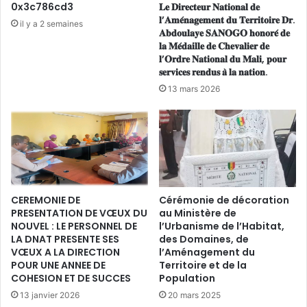
0x3c786cd3
𝐋𝐞 𝐃𝐢𝐫𝐞𝐜𝐭𝐞𝐮𝐫 𝐍𝐚𝐭𝐢𝐨𝐧𝐚𝐥 𝐝𝐞
i
𝐥’𝐀𝐦𝐞́𝐧𝐚𝐠𝐞𝐦𝐞𝐧𝐭 𝐝𝐮 𝐓𝐞𝐫𝐫𝐢𝐭𝐨𝐢𝐫𝐞 𝐃𝐫.
il y a 2 semaines
n
𝐀𝐛𝐝𝐨𝐮𝐥𝐚𝐲𝐞 𝐒𝐀𝐍𝐎𝐆𝐎 𝐡𝐨𝐧𝐨𝐫𝐞́ 𝐝𝐞
a
𝐥𝐚 𝐌𝐞́𝐝𝐚𝐢𝐥𝐥𝐞 𝐝𝐞 𝐂𝐡𝐞𝐯𝐚𝐥𝐢𝐞𝐫 𝐝𝐞
t
𝐥’𝐎𝐫𝐝𝐫𝐞 𝐍𝐚𝐭𝐢𝐨𝐧𝐚𝐥 𝐝𝐮 𝐌𝐚𝐥𝐢, 𝐩𝐨𝐮𝐫
𝐬𝐞𝐫𝐯𝐢𝐜𝐞𝐬 𝐫𝐞𝐧𝐝𝐮𝐬 𝐚̀ 𝐥𝐚 𝐧𝐚𝐭𝐢𝐨𝐧.
i
o
13 mars 2026
n
d
e
l
a
P
o
CEREMONIE DE
Cérémonie de décoration
l
PRESENTATION DE VŒUX DU
au Ministère de
i
NOUVEL : LE PERSONNEL DE
l’Urbanisme de l’Habitat,
t
LA DNAT PRESENTE SES
des Domaines, de
i
VŒUX A LA DIRECTION
l’Aménagement du
q
POUR UNE ANNEE DE
Territoire et de la
u
COHESION ET DE SUCCES
Population
e
13 janvier 2026
20 mars 2025
N