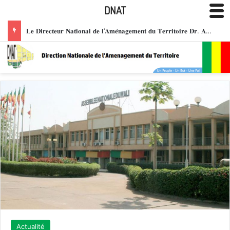
DNAT
𝐋𝐞 𝐃𝐢𝐫𝐞𝐜𝐭𝐞𝐮𝐫 𝐍𝐚𝐭𝐢𝐨𝐧𝐚𝐥 𝐝𝐞 𝐥’𝐀𝐦𝐞́𝐧𝐚𝐠𝐞𝐦𝐞𝐧𝐭 𝐝𝐮 𝐓𝐞𝐫𝐫𝐢𝐭𝐨𝐢𝐫𝐞 𝐃𝐫. 𝐀𝐛𝐝𝐨𝐮𝐥𝐚𝐲𝐞 𝐒𝐀𝐍𝐎𝐆𝐎 𝐡𝐨𝐧𝐨𝐫𝐞́ 𝐝𝐞 𝐥𝐚 𝐌𝐞́𝐝𝐚𝐢𝐥𝐥𝐞 𝐝𝐞 𝐂𝐡𝐞𝐯𝐚𝐥𝐢𝐞𝐫 𝐝𝐞 𝐥’𝐎𝐫𝐝𝐫𝐞 𝐍𝐚𝐭𝐢𝐨𝐧𝐚𝐥 𝐝𝐮 𝐌𝐚𝐥𝐢, 𝐩𝐨𝐮𝐫 𝐬𝐞𝐫𝐯𝐢𝐜𝐞𝐬 𝐫𝐞𝐧𝐝𝐮𝐬 𝐚̀ 𝐥𝐚 𝐧𝐚𝐭𝐢𝐨𝐧.
Actualité