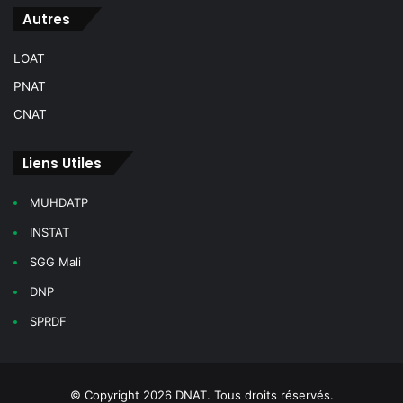
i
Autres
v
i
LOAT
t
é
PNAT
s
CNAT
d
’
A
Liens Utiles
m
é
MUHDATP
n
INSTAT
a
g
SGG Mali
e
m
DNP
e
SPRDF
n
t
d
u
© Copyright 2026 DNAT. Tous droits réservés.
T