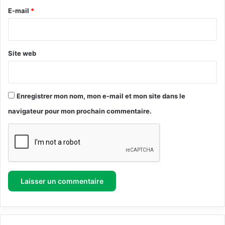
d
e
E-mail
*
u
T
*
e
r
Site web
r
i
t
o
Enregistrer mon nom, mon e-mail et mon site dans le
i
r
navigateur pour mon prochain commentaire.
e
d
u
G
u
i
d
e
m
é
t