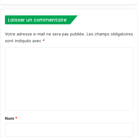
a
t
i
Laisser un commentaire
o
n
Votre adresse e-mail ne sera pas publiée.
Les champs obligatoires
a
sont indiqués avec
*
l
e
C
d
o
’
A
m
m
m
é
n
e
a
n
g
t
e
m
a
Nom
*
e
i
n
t
r