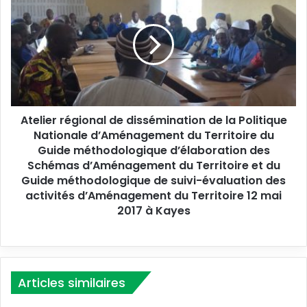
t
e
l
i
e
r
r
é
Atelier régional de dissémination de la Politique
g
Nationale d’Aménagement du Territoire du
i
o
Guide méthodologique d’élaboration des
n
Schémas d’Aménagement du Territoire et du
a
Guide méthodologique de suivi-évaluation des
l
activités d’Aménagement du Territoire 12 mai
d
2017 à Kayes
e
d
i
s
s
Articles similaires
é
m