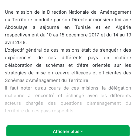
Une mission de la Direction Nationale de l’Aménagement
du Territoire conduite par son Directeur monsieur Imirane
Abdoulaye a séjourné en Tunisie et en Algérie
respectivement du 10 au 15 décembre 2017 et du 14 au 19
avril 2018.
L’objectif général de ces missions était de s’enquérir des
expériences de ces différents pays en matière
d’élaboration de schémas et d’être orientés sur les
stratégies de mise en œuvre efficaces et efficientes des
Schémas d’Aménagement du Territoire.
Il faut noter qu’au cours de ces misions, la délégation
malienne a rencontré et échangé avec les différents
acteurs chargés des questions d’aménagement du
territoire de ces pays respectifs.
L’étape tunisienne a été consacrée à des visites de
Afficher plus
courtoisie, des séances de travail et des visites de