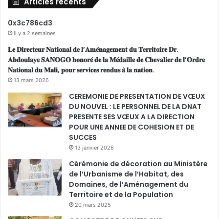
Articles récents
i
è
0x3c786cd3
n
il y a 2 semaines
e
e
𝐋𝐞 𝐃𝐢𝐫𝐞𝐜𝐭𝐞𝐮𝐫 𝐍𝐚𝐭𝐢𝐨𝐧𝐚𝐥 𝐝𝐞 𝐥’𝐀𝐦𝐞́𝐧𝐚𝐠𝐞𝐦𝐞𝐧𝐭 𝐝𝐮 𝐓𝐞𝐫𝐫𝐢𝐭𝐨𝐢𝐫𝐞 𝐃𝐫.
t
𝐀𝐛𝐝𝐨𝐮𝐥𝐚𝐲𝐞 𝐒𝐀𝐍𝐎𝐆𝐎 𝐡𝐨𝐧𝐨𝐫𝐞́ 𝐝𝐞 𝐥𝐚 𝐌𝐞́𝐝𝐚𝐢𝐥𝐥𝐞 𝐝𝐞 𝐂𝐡𝐞𝐯𝐚𝐥𝐢𝐞𝐫 𝐝𝐞 𝐥’𝐎𝐫𝐝𝐫𝐞
d
𝐍𝐚𝐭𝐢𝐨𝐧𝐚𝐥 𝐝𝐮 𝐌𝐚𝐥𝐢, 𝐩𝐨𝐮𝐫 𝐬𝐞𝐫𝐯𝐢𝐜𝐞𝐬 𝐫𝐞𝐧𝐝𝐮𝐬 𝐚̀ 𝐥𝐚 𝐧𝐚𝐭𝐢𝐨𝐧.
'
13 mars 2026
a
CEREMONIE DE PRESENTATION DE VŒUX
s
DU NOUVEL : LE PERSONNEL DE LA DNAT
s
PRESENTE SES VŒUX A LA DIRECTION
a
POUR UNE ANNEE DE COHESION ET DE
i
SUCCES
n
13 janvier 2026
i
s
Cérémonie de décoration au Ministère
s
de l’Urbanisme de l’Habitat, des
e
Domaines, de l’Aménagement du
m
Territoire et de la Population
e
20 mars 2025
n