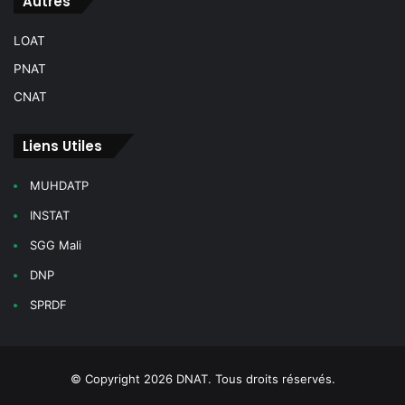
Autres
m
a
LOAT
k
o
PNAT
e
CNAT
t
e
n
Liens Utiles
v
i
MUHDATP
r
o
INSTAT
n
SGG Mali
s
i
DNP
n
SPRDF
i
t
i
é
© Copyright 2026 DNAT. Tous droits réservés.
e
p