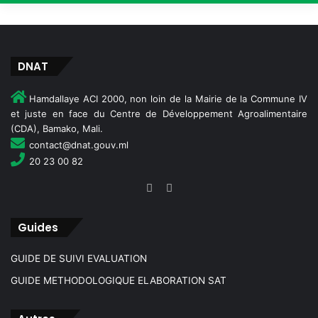
l
e
s
d
DNAT
a
n
s
Hamdallaye ACI 2000, non loin de la Mairie de la Commune IV
l
et juste en face du Centre de Développement Agroalimentaire
e
(CDA), Bamako, Mali.
D
contact@dnat.gouv.ml
i
20 23 00 82
s
t
r
i
Guides
c
t
GUIDE DE SUIVI EVALUATION
d
e
GUIDE METHODOLOGIQUE ELABORATION SAT
B
a