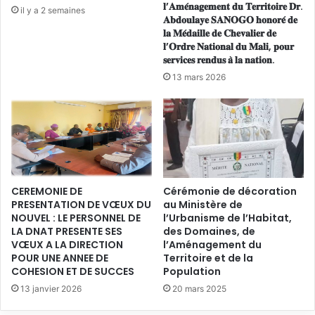
p
𝐥’𝐀𝐦𝐞́𝐧𝐚𝐠𝐞𝐦𝐞𝐧𝐭 𝐝𝐮 𝐓𝐞𝐫𝐫𝐢𝐭𝐨𝐢𝐫𝐞 𝐃𝐫.
de réunion de l’AUGT en Tunisie
il y a 2 semaines
e
r
𝐀𝐛𝐝𝐨𝐮𝐥𝐚𝐲𝐞 𝐒𝐀𝐍𝐎𝐆𝐎 𝐡𝐨𝐧𝐨𝐫𝐞́ 𝐝𝐞
l
o
𝐥𝐚 𝐌𝐞́𝐝𝐚𝐢𝐥𝐥𝐞 𝐝𝐞 𝐂𝐡𝐞𝐯𝐚𝐥𝐢𝐞𝐫 𝐝𝐞
'
Tout comme en Tunisie, la délégation malienne a
𝐥’𝐎𝐫𝐝𝐫𝐞 𝐍𝐚𝐭𝐢𝐨𝐧𝐚𝐥 𝐝𝐮 𝐌𝐚𝐥𝐢, 𝐩𝐨𝐮𝐫
c
A
𝐬𝐞𝐫𝐯𝐢𝐜𝐞𝐬 𝐫𝐞𝐧𝐝𝐮𝐬 𝐚̀ 𝐥𝐚 𝐧𝐚𝐭𝐢𝐨𝐧.
commencé l’étape algérienne par des visites de courtoisie
e
m
s
13 mars 2026
au cours desquelles, le Directeur de la DNAT a expliqué
é
s
les objectifs et les attentes de la mission.
n
u
A ce niveau, les travaux ont été assurés par les structures
a
s
g
rattachées au Ministère de l’Intérieur, des Collectivités
d
e
locales et de l’Aménagement du Territoire de l’Algérie à
’
m
é
savoir la Direction Générale de l’Aménagement et de
e
l
l’Attractivité du Territoire (DGAAT), l’Agence Nationale de
n
CEREMONIE DE
Cérémonie de décoration
a
l’Aménagement et de l’Attractivité des Territoires (ANAAT),
PRESENTATION DE VŒUX DU
au Ministère de
t
b
NOUVEL : LE PERSONNEL DE
l’Urbanisme de l’Habitat,
d
la Direction Générale des Collectivités Locales, la
o
LA DNAT PRESENTE SES
des Domaines, de
u
Direction de la Coopération, et la Wilaya de Tipaza à
r
VŒUX A LA DIRECTION
l’Aménagement du
T
a
travers ses services déconcentrés.
POUR UNE ANNEE DE
Territoire et de la
e
t
COHESION ET DE SUCCES
Population
Les travaux consacrés aux exposés/présentations et aux
r
i
13 janvier 2026
20 mars 2025
échanges ont permis à la délégation malienne de
r
o
s’imprégner de l’expérience algérienne dans le domaine
i
n