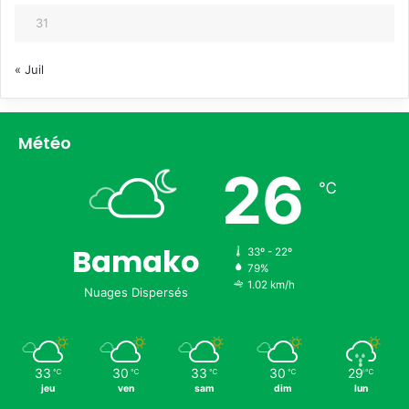
D
31
r
a
« Juil
i
n
a
g
Météo
e
26
d
℃
e
s
E
a
Bamako
33º - 22º
u
79%
x
1.02 km/h
Nuages Dispersés
P
l
u
v
33
30
33
30
29
℃
℃
℃
℃
℃
i
jeu
ven
sam
dim
lun
a