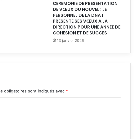
CEREMONIE DE PRESENTATION
a
DE VŒUX DU NOUVEL : LE
b
PERSONNEL DE LA DNAT
o
PRESENTE SES VŒUX A LA
r
DIRECTION POUR UNE ANNEE DE
COHESION ET DE SUCCES
a
t
13 janvier 2026
i
o
n
d
u
S
c
s obligatoires sont indiqués avec
*
h
é
m
a
N
a
t
i