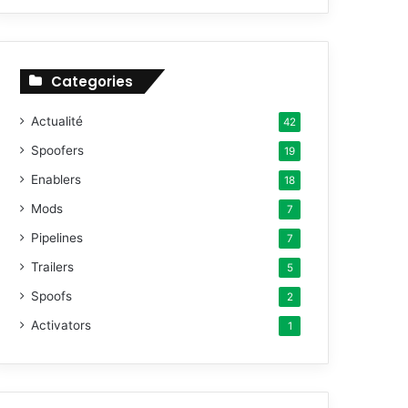
h
e
r
c
Categories
h
e
Actualité
42
r
Spoofers
19
:
Enablers
18
Mods
7
Pipelines
7
Trailers
5
Spoofs
2
Activators
1