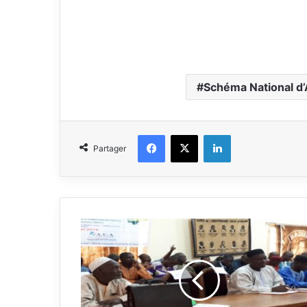
Schéma National d
Facebook
X
Linkedin
Partager
L
a
n
c
e
m