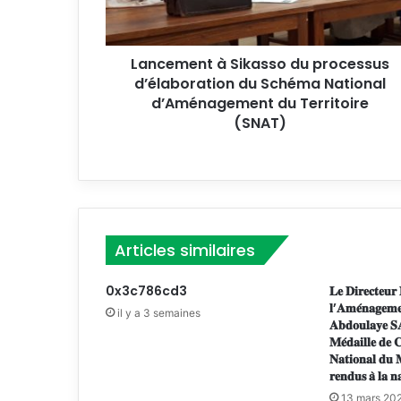
e
n
t
Lancement à Sikasso du processus
à
d’élaboration du Schéma National
S
i
d’Aménagement du Territoire
k
(SNAT)
a
s
s
o
d
u
Articles similaires
p
r
o
0x3c786cd3
𝐋𝐞 𝐃𝐢𝐫𝐞𝐜𝐭𝐞𝐮𝐫 
𝐥’𝐀𝐦𝐞́𝐧𝐚𝐠𝐞𝐦𝐞
c
il y a 3 semaines
𝐀𝐛𝐝𝐨𝐮𝐥𝐚𝐲𝐞 𝐒
e
𝐌𝐞́𝐝𝐚𝐢𝐥𝐥𝐞 𝐝𝐞 
s
𝐍𝐚𝐭𝐢𝐨𝐧𝐚𝐥 𝐝𝐮 𝐌
s
𝐫𝐞𝐧𝐝𝐮𝐬 𝐚̀ 𝐥𝐚 𝐧
u
13 mars 20
s