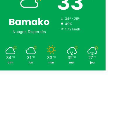
33
Bamako
34º - 25º
49%
1.72 km/h
Nuages Dispersés
34
31
33
32
27
℃
℃
℃
℃
℃
dim
lun
mar
mer
jeu