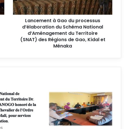
e
n
t
Lancement à Gao du processus
à
d’élaboration du Schéma National
G
a
d’Aménagement du Territoire
o
(SNAT) des Régions de Gao, Kidal et
d
Ménaka
u
p
r
o
c
e
s
s
𝐍𝐚𝐭𝐢𝐨𝐧𝐚𝐥 𝐝𝐞
𝐭 𝐝𝐮 𝐓𝐞𝐫𝐫𝐢𝐭𝐨𝐢𝐫𝐞 𝐃𝐫.
u
𝐀𝐍𝐎𝐆𝐎 𝐡𝐨𝐧𝐨𝐫𝐞́ 𝐝𝐞 𝐥𝐚
s
𝐡𝐞𝐯𝐚𝐥𝐢𝐞𝐫 𝐝𝐞 𝐥’𝐎𝐫𝐝𝐫𝐞
d
𝐚𝐥𝐢, 𝐩𝐨𝐮𝐫 𝐬𝐞𝐫𝐯𝐢𝐜𝐞𝐬
’
𝐭𝐢𝐨𝐧.
é
26
l