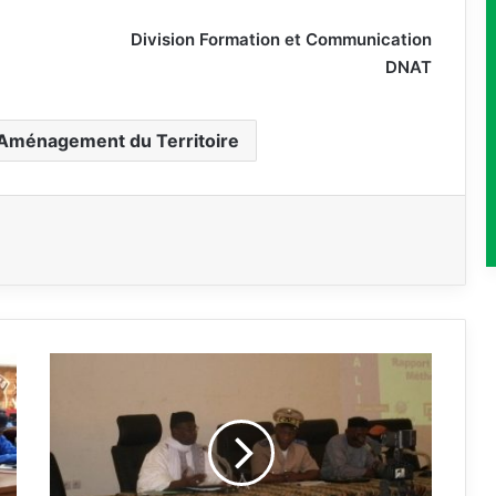
Division Formation et Communication
DNAT
’Aménagement du Territoire
L
a
n
c
e
m