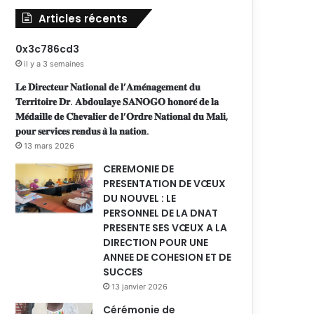
Articles récents
0x3c786cd3
il y a 3 semaines
𝐋𝐞 𝐃𝐢𝐫𝐞𝐜𝐭𝐞𝐮𝐫 𝐍𝐚𝐭𝐢𝐨𝐧𝐚𝐥 𝐝𝐞 𝐥’𝐀𝐦𝐞́𝐧𝐚𝐠𝐞𝐦𝐞𝐧𝐭 𝐝𝐮
𝐓𝐞𝐫𝐫𝐢𝐭𝐨𝐢𝐫𝐞 𝐃𝐫. 𝐀𝐛𝐝𝐨𝐮𝐥𝐚𝐲𝐞 𝐒𝐀𝐍𝐎𝐆𝐎 𝐡𝐨𝐧𝐨𝐫𝐞́ 𝐝𝐞 𝐥𝐚
𝐌𝐞́𝐝𝐚𝐢𝐥𝐥𝐞 𝐝𝐞 𝐂𝐡𝐞𝐯𝐚𝐥𝐢𝐞𝐫 𝐝𝐞 𝐥’𝐎𝐫𝐝𝐫𝐞 𝐍𝐚𝐭𝐢𝐨𝐧𝐚𝐥 𝐝𝐮 𝐌𝐚𝐥𝐢,
𝐩𝐨𝐮𝐫 𝐬𝐞𝐫𝐯𝐢𝐜𝐞𝐬 𝐫𝐞𝐧𝐝𝐮𝐬 𝐚̀ 𝐥𝐚 𝐧𝐚𝐭𝐢𝐨𝐧.
13 mars 2026
CEREMONIE DE
PRESENTATION DE VŒUX
DU NOUVEL : LE
PERSONNEL DE LA DNAT
PRESENTE SES VŒUX A LA
DIRECTION POUR UNE
ANNEE DE COHESION ET DE
SUCCES
13 janvier 2026
Cérémonie de