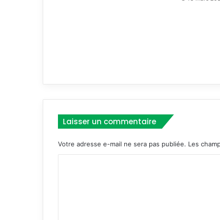
d
’
é
l
a
b
o
r
a
t
i
Laisser un commentaire
o
n
Votre adresse e-mail ne sera pas publiée.
Les champ
d
u
C
S
c
o
h
m
é
m
m
a